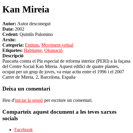
Kan Mireia
Autor:
Autor desconegut
Data:
2002
Cedent:
Quintín Palomino
Arxiu:
Categoria:
Entitats
,
Moviment veïnal
Etiquetes:
Habitatge
,
Okupació
Descripció
Pancarta contra el Pla especial de reforma interior (PERI) a la façana
del Centre Social Kan Mireia. Aquest edifici de quatre plantes,
ocupat per un grup de joves, va estar actiu entre el 1996 i el 2007
Carrer de Mireia, 2, Barcelona, España
Deixa un comentari
Heu d'
iniciar la sessió
per escriure un comentari.
Comparteix aquest document a les teves xarxes
socials
Facebook