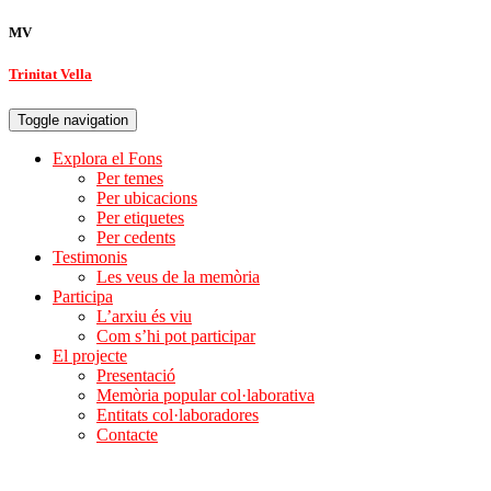
MV
Trinitat Vella
Toggle navigation
Explora el Fons
Per temes
Per ubicacions
Per etiquetes
Per cedents
Testimonis
Les veus de la memòria
Participa
L’arxiu és viu
Com s’hi pot participar
El projecte
Presentació
Memòria popular col·laborativa
Entitats col·laboradores
Contacte